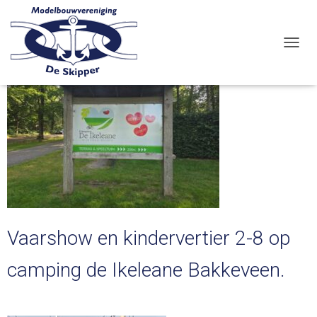
Laatste vaarshows
N
A
V
I
G
A
T
I
E
W
I
S
S
E
Vaarshow en kindervertier 2-8 op
L
E
camping de Ikeleane Bakkeveen.
N