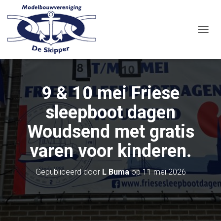
N
A
V
I
G
A
9 & 10 mei Friese
T
I
sleepboot dagen
E
W
Woudsend met gratis
I
S
varen voor kinderen.
S
E
L
Gepubliceerd door
L Buma
op
11 mei 2026
E
N