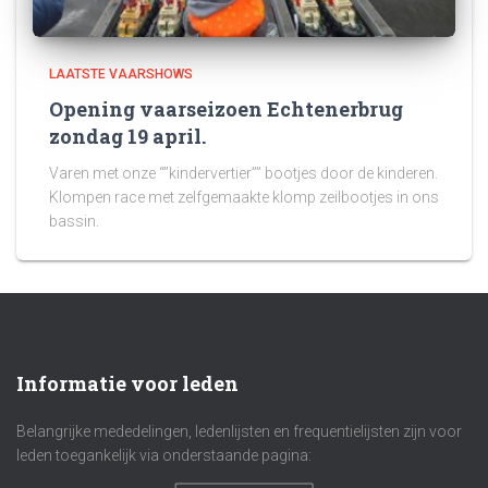
LAATSTE VAARSHOWS
Opening vaarseizoen Echtenerbrug
zondag 19 april.
Varen met onze “”kindervertier”” bootjes door de kinderen.
Klompen race met zelfgemaakte klomp zeilbootjes in ons
bassin.
Informatie voor leden
Belangrijke mededelingen, ledenlijsten en frequentielijsten zijn voor
leden toegankelijk via onderstaande pagina: