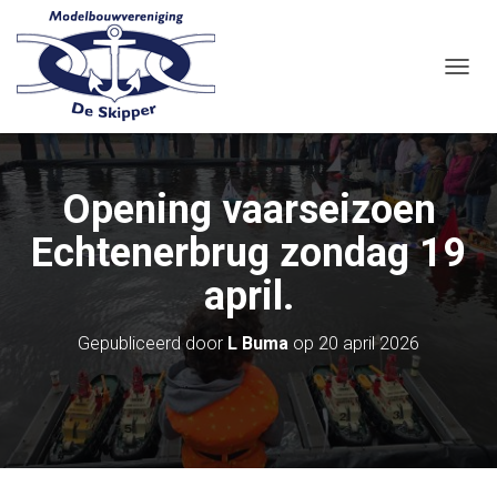
N
A
V
I
G
A
Opening vaarseizoen
T
I
Echtenerbrug zondag 19
E
W
april.
I
S
S
Gepubliceerd door
L Buma
op
20 april 2026
E
L
E
N