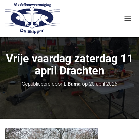
N
A
V
I
G
A
Vrije vaardag zaterdag 11
T
I
april Drachten
E
W
I
Gepubliceerd door
L Buma
op
20 april 2026
S
S
E
L
E
N