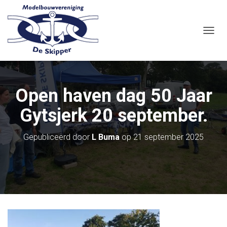
N
A
V
I
G
A
Open haven dag 50 Jaar
T
I
Gytsjerk 20 september.
E
W
I
Gepubliceerd door
L Buma
op
21 september 2025
S
S
E
L
E
N